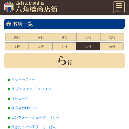
メニュー
お店一覧
あ行
か行
さ行
た行
な行
は行
ま行
や行
ら行
わ行
ら
行
ラッキースター
ラ ブティック ドゥ マモル
リシューズ
株式会社Live me
コンフォートシューズ リリー
焼きたてパン工房 る・ぱん