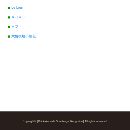
Le Lien
ＲＯＫＵ
六花
六角橋焼小籠包
Copyright© [Rokkakubashi Shoutengai Rengoukai] All rights reserved.