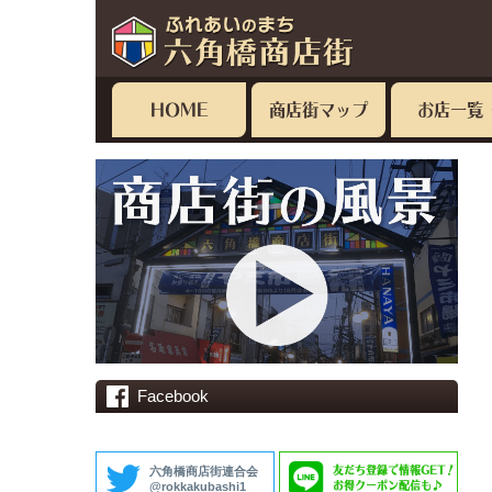
HOME
商店街マップ
お店一覧
Facebook
友だち登録で情報GET！
六角橋商店街連合会
お得クーポン配信も♪
@rokkakubashi1