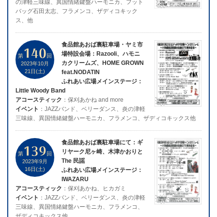
の津軽三味線、異国情緒鍵盤ハーモニカ、フット
バッグ石田太志、フラメンコ、ザディコキック
ス、他
食品館あおば裏駐車場・ヤミ市
140
場特設会場：Razooli、ハモニ
第
回
カクリームズ、HOME GROWN
2023年10月
21日(土)
feat.NODATIN
ふれあい広場メインステージ：
Little Woody Band
アコースティック
：保刈あかね and more
イベント
：JAZZバンド、ベリーダンス、炎の津軽
三味線、異国情緒鍵盤ハーモニカ、フラメンコ、ザディコキックス他
食品館あおば裏駐車場にて：ギ
139
リヤーク尼ヶ崎、木津かおりと
第
回
The 民謡
2023年9月
16日(土)
ふれあい広場メインステージ：
IWAZARU
アコースティック
：保刈あかね、ヒカガミ
イベント
：JAZZバンド、ベリーダンス、炎の津軽
三味線、異国情緒鍵盤ハーモニカ、フラメンコ、
ザディコキックス他