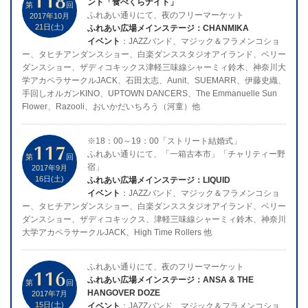
ント「食べくらナイト」
第
回
ふれあい通りにて、夜のフリーマーケット
2017年10月
21日(土)
ふれあい広場メインステージ：CHANMIKA
イベント
：JAZZバンド、マジック＆フラメンコショ
ー、タヒチアンダンスショー、白楽ダンススタジオアイランド、ベリー
ダンスショー、ザディコキックス津軽三味線シャーミィ鈴木、神奈川大
学アカペラサークルJACK、石田太志、Aunit、SUEMARR、伊藤史織、
手回しオルガンKINO、UPTOWN DANCERS、The Emmanuelle Sun
Flower、Razooli、おいかだいちろう（河童）他
※18：00～19：00「ストリート結婚式」
117
ふれあい通りにて、「一箱古本市」「チャリティー野
第
回
宿」
2017年9月
16日(土)
ふれあい広場メインステージ：LIQUID
イベント
：JAZZバンド、マジック＆フラメンコショ
ー、タヒチアンダンスショー、白楽ダンススタジオアイランド、ベリー
ダンスショー、ザディコキックス、津軽三味線シャーミィ鈴木、神奈川
大学アカペラサークルJACK、High Time Rollers 他
ふれあい通りにて、夜のフリーマーケット
116
ふれあい広場メインステージ：ANSA & THE
第
回
HANGOVER DOZE
2017年7月
15日(土)
イベント
：JAZZバンド、マジック＆フラメンコショ