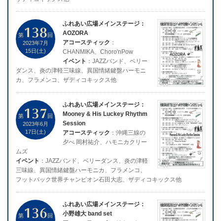
ふれあい広場メインステージ：
138
AOZORA
第
回
アコースティック
：
2023年7月
15日(土)
CHANMIKA、Choro'nPow
イベント
：JAZZバンド、ベリー
ダンス、炎の津軽三味線、異国情緒鍵盤ハーモニ
カ、フラメンコ、ザディコキックス他
ふれあい広場メインステージ：
137
Mooney & His Luckey Rhythm
第
回
Session
2023年6月
17日(土)
アコースティック
：沖縄三線の
夕べ 岡村祐介、ハモニカクリー
ムズ
イベント
：JAZZバンド、ベリーダンス、炎の津軽
三味線、異国情緒鍵盤ハーモニカ、フラメンコ、
フットバック世界チャンピオン石田大志、ザディコキックス他
ふれあい広場メインステージ：
136
小野雄大 band set
第
回