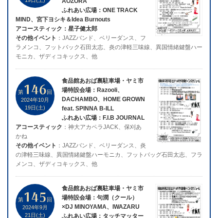
19日(土)
AOZORA
ふれあい広場：ONE TRACK
MIND、宮下ヨシキ＆Idea Burnouts
アコースティック：星子健太郎
その他イベント
：JAZZバンド、ベリーダンス、フ
ラメンコ、フットバック石田太志、炎の津軽三味線、異国情緒鍵盤ハー
モニカ、ザディコキックス、他
食品館あおば裏駐車場・ヤミ市
146
場特設会場：Razooli、
第
回
DACHAMBO、HOME GROWN
2024年10月
19日(土)
feat. SPINNA B-ILL
ふれあい広場：F.I.B JOURNAL
アコースティック
：神大アカペラJACK、保刈あ
かね
その他イベント
：JAZZバンド、ベリーダンス、炎
の津軽三味線、異国情緒鍵盤ハーモニカ、フットバッグ石田太志、フラ
メンコ、ザディコキックス、他
食品館あおば裏駐車場・ヤミ市
145
場特設会場：句潤（クール）
第
回
×DJ MINOYAMA、IWAZARU
2024年9月
21日(土)
ふれあい広場：タッチマッター