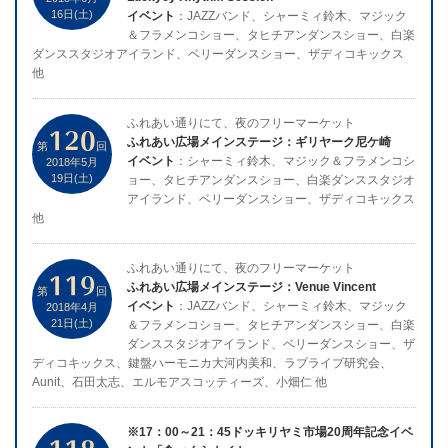
16日(土)
イベント
：JAZZバンド、シャーミィ鈴木、マジック
＆フラメンコショー、タヒチアンダンスショー、白楽
ダンススタジオアイランド、ベリーダンスショー、ザディコキックス
他
ふれあい通りにて、夜のフリーマーケット
120
ふれあい広場メインステージ：ギリヤーク尼ケ崎
第
回
イベント
：シャーミィ鈴木、マジック＆フラメンコシ
2018年5月
19日(土)
ョー、タヒチアンダンスショー、白楽ダンススタジオ
アイランド、ベリーダンスショー、ザディコキックス
他
ふれあい通りにて、夜のフリーマーケット
119
ふれあい広場メインステージ：Venue Vincent
第
回
イベント
：JAZZバンド、シャーミィ鈴木、マジック
2018年4月
21日(土)
＆フラメンコショー、タヒチアンダンスショー、白楽
ダンススタジオアイランド、ベリーダンスショー、ザ
ディコキックス、鍵盤ハーモニカ大河内美和、ラブライブ研究会、
Aunit、石田太志、エルモアスコッティーズ、小畑仁 他
※17：00～21：45ドッキリヤミ市場20周年記念イベ
118