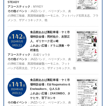
STEADY
アコースティック
：MYKEY
その他イベント
：JAZZバンド、ベリーダンス、炎
の津軽三味線、異国情緒鍵盤ハーモニカ、フットバッグ石田太志、フラ
メンコ、ザディコキックス、他
食品館あおば裏駐車場・ヤミ市
142
場特設会場：岡村祐介、友部正
第
回
人、ギリヤーク尼ヶ崎
2024年5月
18日(土)
ふれあい広場：ドラム演奏・中
村達也
アコースティック
：吉成リョウタ
その他イベント
：JAZZバンド、ベリーダンス、炎
の津軽三味線、異国情緒鍵盤ハーモニカ、フット
バッグ石田太志、フラメンコ、ザディコキックス、他
食品館あおば裏駐車場・ヤミ市
141
場特設会場：Eiji Nagamatsu &
第
回
Enelwalkers、Q.A.S.B
2024年4月
20日(土)
ふれあい広場：ZAKOMBO、タ
ケヒサ、宮下ヨシキ
その他イベント
：JAZZバンド、ベリーダンス、炎