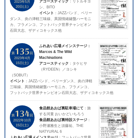
アコースティック
：リトルキヨ
2023年5月
20日(土)
シ、BITO
イベント
：JAZZバンド、ベリー
ダンス、炎の津軽三味線、異国情緒鍵盤ハーモニ
カ、フラメンコ、フットバック世界チャンピオン
石田大志、ザディコキックス他
ふれあい広場メインステージ：
135
Marcos & The Wild
第
回
Machinations
2023年4月
15日(土)
アコースティック
：タケヒサ
（RYDEEN）／ヨシキ
（SOBUT）
イベント
：JAZZバンド、ベリーダンス、炎の津軽
三味線、異国情緒鍵盤ハーモニカ、フラメンコ、
フットバック世界チャンピオン石田大志、ザディコキックス他
食品館あおば裏駐車場にて
：旅
134
する河童 おいかどいちろう
第
回
食品館あおば裏特設ステージ
：
2022年10月
15日(土)
小野瀬雅生と須藤祐、THE
NATYURAL 6
ふれあい広場メインステージ
：フットバック世界