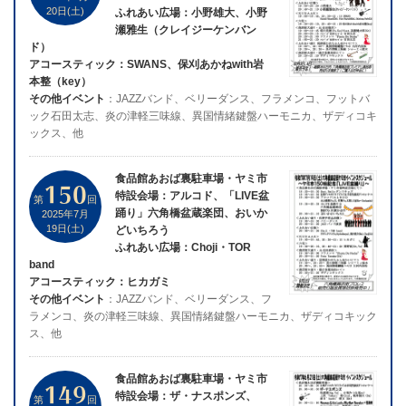
20日(土)
ふれあい広場：小野雄大、小野
瀬雅生（クレイジーケンバン
ド）
アコースティック：SWANS、保刈あかねwith岩
本整（key）
その他イベント
：JAZZバンド、ベリーダンス、フラメンコ、フットバ
ック石田太志、炎の津軽三味線、異国情緒鍵盤ハーモニカ、ザディコキ
ックス、他
食品館あおば裏駐車場・ヤミ市
150
特設会場：アルコド、「LIVE盆
第
回
踊り」六角橋盆蔵楽団、おいか
2025年7月
19日(土)
どいちろう
ふれあい広場：Choji・TOR
band
アコースティック：ヒカガミ
その他イベント
：JAZZバンド、ベリーダンス、フ
ラメンコ、炎の津軽三味線、異国情緒鍵盤ハーモニカ、ザディコキック
ス、他
食品館あおば裏駐車場・ヤミ市
149
特設会場：ザ・ナスポンズ、
第
回