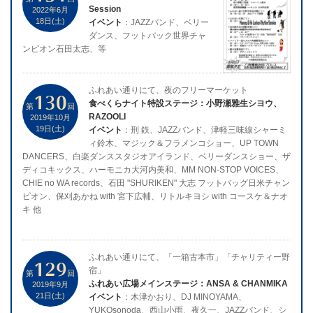
Session
2022年6月
18日(土)
イベント
：JAZZバンド、ベリー
ダンス、フットバック世界チャ
ンピオン石田太志、等
ふれあい通りにて、夜のフリーマーケット
130
食べくらナイト特設ステージ：小野瀬雅生シヨウ、
第
回
RAZOOLI
2019年10月
19日(土)
イベント
：刑 鉄、JAZZバンド、津軽三味線シャーミ
ィ鈴木、マジック＆フラメンコショー、UP TOWN
DANCERS、白楽ダンススタジオアイランド、ベリーダンスショー、ザ
ディコキックス、ハーモニカ大河内美和、MM NON-STOP VOICES、
CHIE no WA records、石田 "SHURIKEN" 大志 フットバッグ日米チャン
ピオン、保刈あかね with 宮下広輔、リトルキヨシ with コースケ＆ナオ
キ 他
ふれあい通りにて、「一箱古本市」「チャリティー野
129
宿」
第
回
ふれあい広場メインステージ：ANSA & CHANMIKA
2019年9月
21日(土)
イベント
：木津かおり、DJ MINOYAMA、
YUKOsonoda、西山小雨、夜久一、JAZZバンド、シ