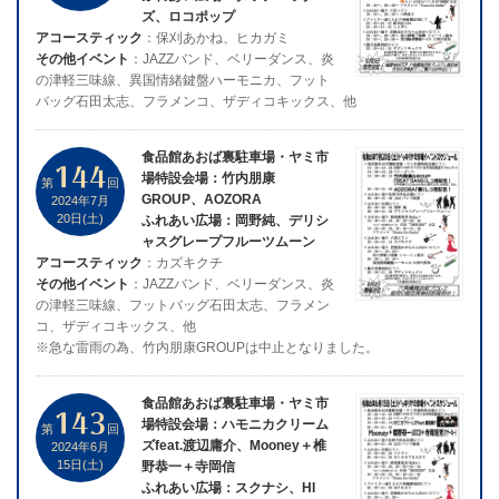
ズ、ロコポップ
アコースティック
：保刈あかね、ヒカガミ
その他イベント
：JAZZバンド、ベリーダンス、炎
の津軽三味線、異国情緒鍵盤ハーモニカ、フット
バッグ石田太志、フラメンコ、ザディコキックス、他
食品館あおば裏駐車場・ヤミ市
144
場特設会場：竹内朋康
第
回
GROUP、AOZORA
2024年7月
20日(土)
ふれあい広場：岡野純、デリシ
ャスグレープフルーツムーン
アコースティック
：カズキクチ
その他イベント
：JAZZバンド、ベリーダンス、炎
の津軽三味線、フットバッグ石田太志、フラメン
コ、ザディコキックス、他
※急な雷雨の為、竹内朋康GROUPは中止となりました。
食品館あおば裏駐車場・ヤミ市
143
場特設会場：ハモニカクリーム
第
回
ズfeat.渡辺庸介、Mooney＋椎
2024年6月
15日(土)
野恭一＋寺岡信
ふれあい広場：スクナシ、HI