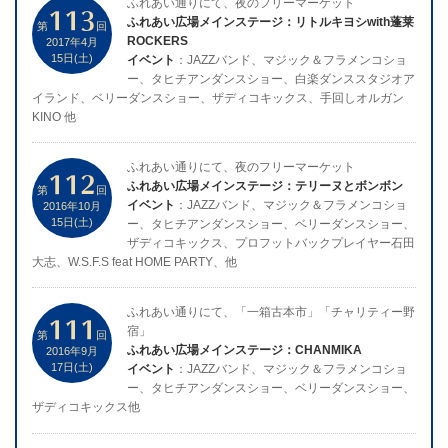
ふれあい通りにて、夜のフリーマーケット
113
ふれあい広場メインステージ：リトルキヨシwith蓬莱
第
回
ROCKERS
2017年4月
15日(土)
イベント
：JAZZバンド、マジック＆フラメンコショ
ー、タヒチアンダンスショー、白楽ダンススタジオア
イランド、ベリーダンスショー、ザディコキックス、手回しオルガン
KINO 他
ふれあい通りにて、夜のフリーマーケット
112
ふれあい広場メインステージ：テリーヌとボンボン
第
回
イベント
：JAZZバンド、マジック＆フラメンコショ
2016年10月
15日(土)
ー、タヒチアンダンスショー、ベリーダンスショー、
ザディコキックス、プロフットバックプレイヤー石田
大志、W.S.F.S feat HOME PARTY、他
ふれあい通りにて、「一箱古本市」「チャリティー野
111
宿」
第
回
ふれあい広場メインステージ：CHANMIKA
2016年9月
17日(土)
イベント
：JAZZバンド、マジック＆フラメンコショ
ー、タヒチアンダンスショー、ベリーダンスショー、
ザディコキックス他