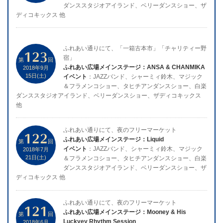
ダンススタジオアイランド、ベリーダンスショー、ザ
ディコキックス 他
ふれあい通りにて、「一箱古本市」「チャリティー野
123
宿」
第
回
ふれあい広場メインステージ：ANSA & CHANMIKA
2018年9月
15日(土)
イベント
：JAZZバンド、シャーミィ鈴木、マジック
＆フラメンコショー、タヒチアンダンスショー、白楽
ダンススタジオアイランド、ベリーダンスショー、ザディコキックス
他
ふれあい通りにて、夜のフリーマーケット
122
ふれあい広場メインステージ：Liquid
第
回
イベント
：JAZZバンド、シャーミィ鈴木、マジック
2018年7月
21日(土)
＆フラメンコショー、タヒチアンダンスショー、白楽
ダンススタジオアイランド、ベリーダンスショー、ザ
ディコキックス 他
ふれあい通りにて、夜のフリーマーケット
121
ふれあい広場メインステージ：Mooney & His
第
回
Luckyey Rhythm Session
2018年6月