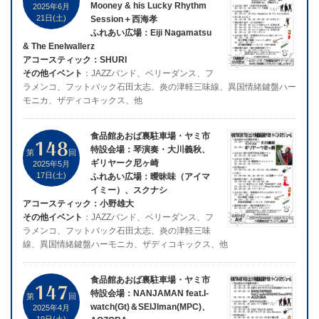
Mooney & his Lucky Rhythm
2025年6月
21日(土)
Session＋西海孝
ふれあい広場：Eiji Nagamatsu
& The Enelwallerz
アコースティック：SHURI
その他イベント
：JAZZバンド、ベリーダンス、フ
ラメンコ、フットバック石田太志、炎の津軽三味線、異国情緒鍵盤ハー
モニカ、ザディコキックス、他
食品館あおば裏駐車場・ヤミ市
148
特設会場：琴演奏・大川義秋、
第
回
ギリヤーク尼ヶ崎
2025年5月
17日(土)
ふれあい広場：曖昧味（アイマ
イミー）、スクナシ
アコースティック：小野雄大
その他イベント
：JAZZバンド、ベリーダンス、フ
ラメンコ、フットバック石田太志、炎の津軽三味
線、異国情緒鍵盤ハーモニカ、ザディコキックス、他
食品館あおば裏駐車場・ヤミ市
147
特設会場：NANJAMAN feat.I-
第
回
watch(Gt)＆SEIJIman(MPC)、
2025年4月