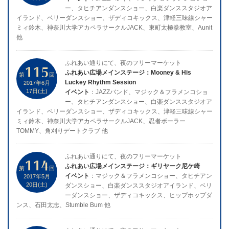
ー、タヒチアンダンスショー、白楽ダンススタジオア
イランド、ベリーダンスショー、ザディコキックス、津軽三味線シャー
ミィ鈴木、神奈川大学アカペラサークルJACK、東町太極拳教室、Aunit
他
ふれあい通りにて、夜のフリーマーケット
115
ふれあい広場メインステージ：Mooney & His
第
回
Luckey Rhythm Session
2017年6月
17日(土)
イベント
：JAZZバンド、マジック＆フラメンコショ
ー、タヒチアンダンスショー、白楽ダンススタジオア
イランド、ベリーダンスショー、ザディコキックス、津軽三味線シャー
ミィ鈴木、神奈川大学アカペラサークルJACK、忍者ボーラー
TOMMY、角刈りデートクラブ 他
ふれあい通りにて、夜のフリーマーケット
114
ふれあい広場メインステージ：ギリヤーク尼ケ崎
第
回
イベント
：マジック＆フラメンコショー、タヒチアン
2017年5月
20日(土)
ダンスショー、白楽ダンススタジオアイランド、ベリ
ーダンスショー、ザディコキックス、ヒップホップダ
ンス、石田太志、Stumble Bum 他