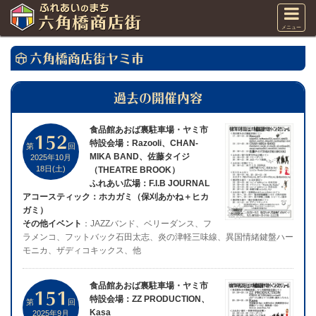
メニュー
六角橋商店街ヤミ市
過去の開催内容
食品館あおば裏駐車場・ヤミ市
152
特設会場：Razooli、CHAN-
第
回
MIKA BAND、佐藤タイジ
2025年10月
18日(土)
（THEATRE BROOK）
ふれあい広場：F.I.B JOURNAL
アコースティック：ホカガミ（保刈あかね＋ヒカ
ガミ）
その他イベント
：JAZZバンド、ベリーダンス、フ
ラメンコ、フットバック石田太志、炎の津軽三味線、異国情緒鍵盤ハー
モニカ、ザディコキックス、他
食品館あおば裏駐車場・ヤミ市
151
特設会場：ZZ PRODUCTION、
第
回
Kasa
2025年9月