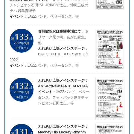
チャンピオン石田"SHURIKEN"太志、沖縄三線の
夕べ 岩島真理子
イベント
：JAZZバンド、ベリーダンス、等
食品館あおば裏駐車場にて
：ギ
133
リヤーク尼ケ崎、あがた森魚、
第
回
他
2022年9月
17日(土)
ふれあい広場メインステージ
：
BACK TO THE BLUES@ヤミ市
2022
イベント
：JAZZバンド、ベリーダンス、等
ふれあい広場メインステージ：
132
ANSAのNewBAND! AOZORA
第
回
イベント
：JAZZバンド、ベリー
2022年7月
16日(土)
ダンス、フットバック世界チャ
ンピオン石田太志、等
ふれあい広場メインステージ：
131
Mooney His Luckey Rhythm
第
回