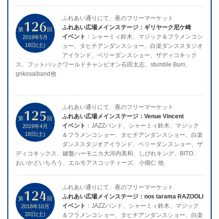
ふれあい通りにて、夜のフリーマーケット
126
ふれあい広場メインステージ：ギリヤーク尼ケ崎
第
回
イベント
：シャーミィ鈴木、マジック＆フラメンコシ
2019年5月
18日(土)
ョー、タヒチアンダンスショー、白楽ダンススタジオ
アイランド、ベリーダンスショー、ザディコキック
ス、フットバックワールドチャンピオン石田太志、stumble Bum、
gnkosaiband他
ふれあい通りにて、夜のフリーマーケット
125
ふれあい広場メインステージ：Venue Vincent
第
回
イベント
：JAZZバンド、シャーミィ鈴木、マジック
2019年4月
18日(土)
＆フラメンコショー、タヒチアンダンスショー、白楽
ダンススタジオアイランド、ベリーダンスショー、ザ
ディコキックス、鍵盤ハーモニカ大河内美和、しびれキング、BITO、
おいかどいちろう、エルモアスコッティーズ、小畑仁 他
ふれあい通りにて、夜のフリーマーケット
124
ふれあい広場メインステージ：nos tarama RAZOOLI
第
回
イベント
：JAZZバンド、シャーミィ鈴木、マジック
2018年10月
20日(土)
＆フラメンコショー、タヒチアンダンスショー、白楽